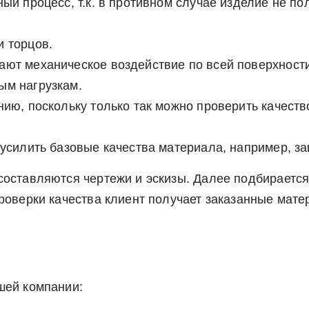
ый процесс, т.к. в противном случае изделие не по
Отправить заявку
ете согласие на обработку своих персональных данных в соответс
альных данных», а также соглашаетесь на информационную расс
и торцов.
а обработку своих персональных данных в соответствии со стать
ют механическое воздействие по всей поверхности
», а также соглашаетесь на информационную рассылку по средст
ым нагрузкам.
ию, поскольку только так можно проверить качеств
усилить базовые качества материала, например, за
составляются чертежи и эскизы. Далее подбирается
проверки качества клиент получает заказанные мате
шей компании: