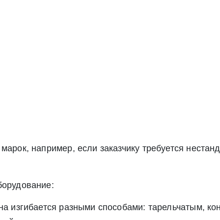
Экспресс заявка
Заявка на обратный звонок
 марок, например, если заказчику требуется неста
борудование:
Отправить заявку
на изгибается разными способами: тарельчатым, ко