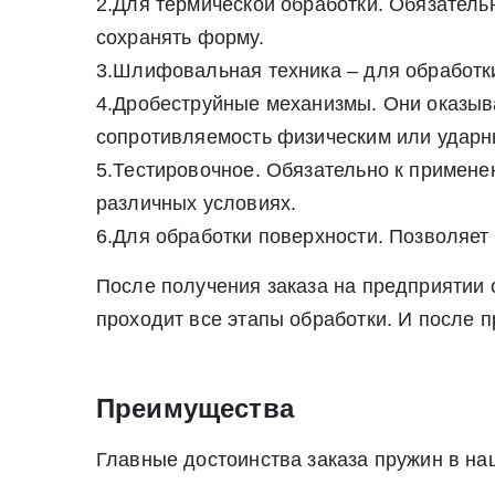
2.Для термической обработки. Обязательн
Нажимая на кнопку «Отправить заявку» Вы да
сохранять форму.
июля 2006 г. N 152-ФЗ «О персон
3.Шлифовальная техника – для обработк
Нажимая на кнопку «Отправить заявку» Вы даете согласие н
4.Дробеструйные механизмы. Они оказыва
персональных данных
сопротивляемость физическим или ударн
5.Тестировочное. Обязательно к применен
различных условиях.
6.Для обработки поверхности. Позволяет 
После получения заказа на предприятии 
проходит все этапы обработки. И после 
Преимущества
Главные достоинства заказа пружин в на