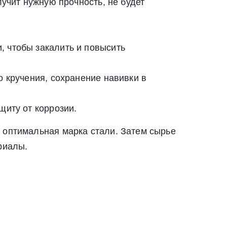
лучит нужную прочность, не будет
твии со статьей 9 Федерального закона от 27
ылку по средством e-mail или СМС
ей 9 Федерального закона от 27 июля 2006 г. N 152-ФЗ «О
, чтобы закалить и повысить
вом e-mail или СМС
о кручения, сохранение навивки в
щиту от коррозии.
 оптимальная марка стали. Затем сырье
риалы.