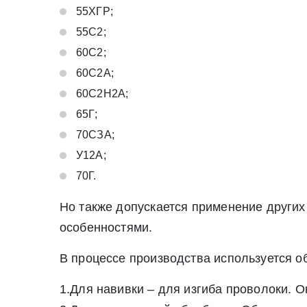
55ХГР;
55С2;
60С2;
60С2А;
60С2Н2А;
65Г;
70СЗА;
У12А;
70Г.
Но также допускается применение других
особенностями.
* - обязательные поля для заполнения
* - обязательные поля для заполнения
В процессе производства используется о
Прикрепить файл (до 20 mb)
1.Для навивки – для изгиба проволоки. О