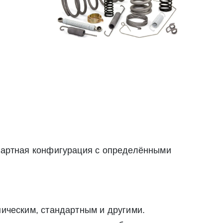
Закрыть
Закрыть
ндартная конфигурация с определёнными
ническим, стандартным и другими.