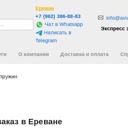
Ереван
+7 (962) 386-88-83
info@avi
Чат в Whatsapp
Экспресс 
Написать в
и
Telegram
уги
О компании
Доставка и оплата
Сп
зультаты
иска
 пружин
заказ в Ереване