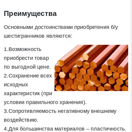
Заявка на обратный звонок
Закрыть
Преимущества
Основными достоинствами приобретения б/у
шестигранников являются:
1.Возможность
Закрыть
Поиск
приобрести товар
по выгодной цене.
* - обязательные поля для заполнения
2.Сохранение всех
исходных
Отправить заявку
характеристик (при
условии правильного хранения).
Нажимая на кнопку «Отправить заявку» Вы даете согласие
3.Сопротивляемость негативному внешнему
на обработку своих персональных данных в соответствии со
воздействию.
статьей 9 Федерального закона от 27 июля 2006 г. N 152-ФЗ
4.Для большинства материалов – пластичность.
«О персональных данных», а также соглашаетесь на